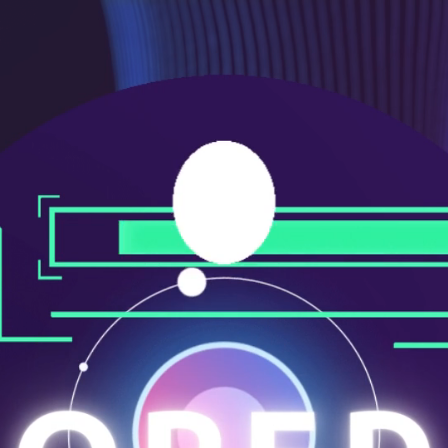
メ
ニ
ュ
ー