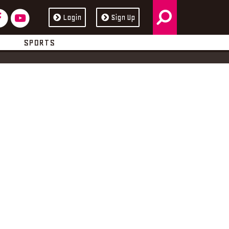
検
フ
ユ
Login
Sign Up
ス
ュ
索
ェ
ー
ブ
ー
SPORTS
イ
チ
ッ
ブ
ス
ュ
ク
ブ
ー
ッ
ブ
ク
アンカー
アシスタント
解説委員
レギュラーゲスト
ゲスト
支局
全て