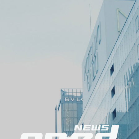
メ
ニ
ュ
ー