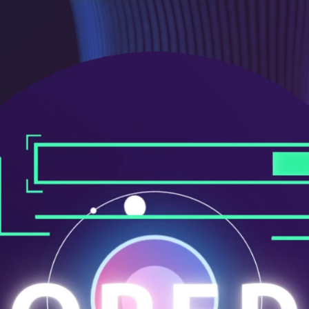
メ
ニ
ュ
ー