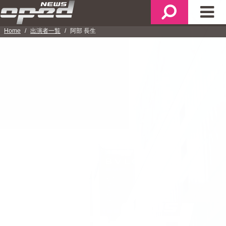
メ
検
メ
ニ
索
イ
Home
出演者一覧
阿部 長生
ュ
ン
ー
メ
ニ
ュ
ー