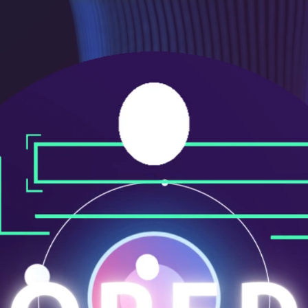
メ
ニ
ュ
ー