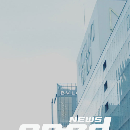
メ
ニ
ュ
ー