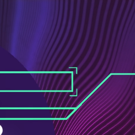
ス
ュ
ブ
ー
ッ
ブ
ク