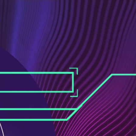
ス
ュ
ブ
ー
ッ
ブ
ク