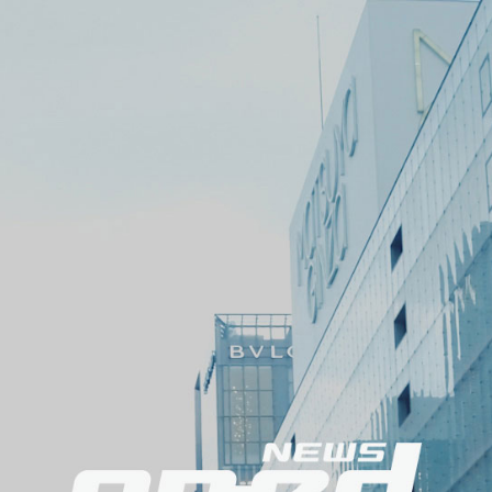
メ
ニ
ュ
ー