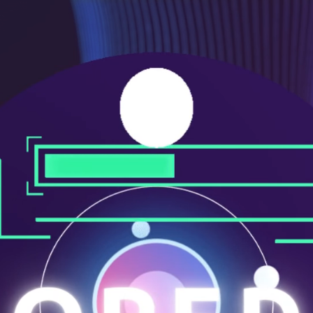
メ
ニ
ュ
ー