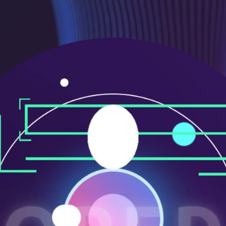
メ
検
メ
ニ
索
イ
Home
出演者一覧
鈴木 隆道
ュ
ン
ー
メ
ニ
ュ
ー