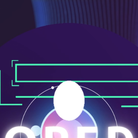
ニ
ュ
ー