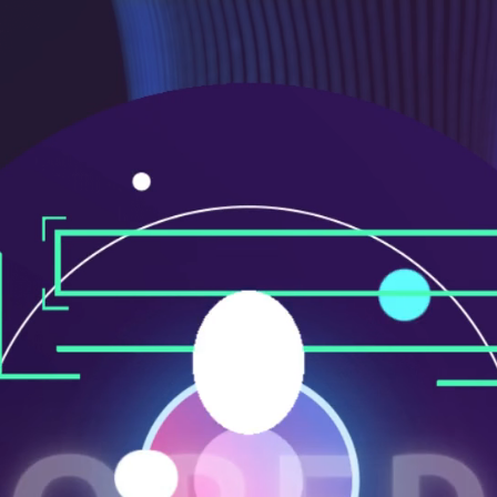
ニ
ュ
ー