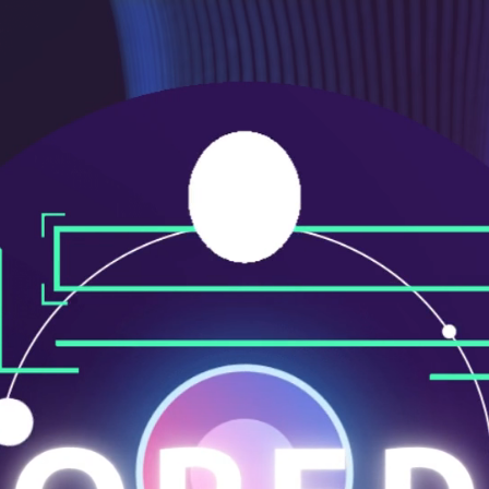
メ
ニ
ュ
ー