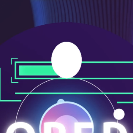
ニ
ュ
ー