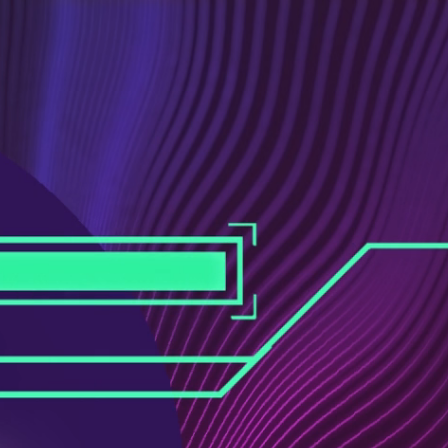
ス
ュ
ブ
ー
ッ
ブ
ク