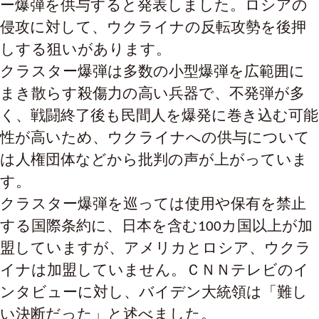
ー爆弾を供与すると発表しました。ロシアの
侵攻に対して、ウクライナの反転攻勢を後押
しする狙いがあります。
クラスター爆弾は多数の小型爆弾を広範囲に
まき散らす殺傷力の高い兵器で、不発弾が多
く、戦闘終了後も民間人を爆発に巻き込む可能
性が高いため、ウクライナへの供与について
は人権団体などから批判の声が上がっていま
す。
クラスター爆弾を巡っては使用や保有を禁止
する国際条約に、日本を含む100カ国以上が加
盟していますが、アメリカとロシア、ウクラ
イナは加盟していません。ＣＮＮテレビのイ
ンタビューに対し、バイデン大統領は「難し
い決断だった」と述べました。