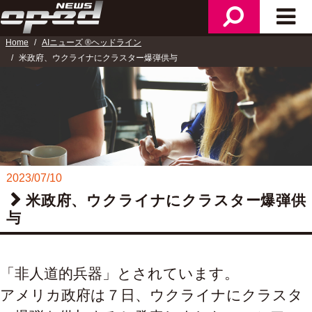
検
メ
ニ
索
イ
ュ
Home
AIニューズ ®ヘッドライン
ン
ー
米政府、ウクライナにクラスター爆弾供与
メ
ニ
ュ
ー
2023/07/10
米政府、ウクライナにクラスター爆弾供
与
「非人道的兵器」とされています。
アメリカ政府は７日、ウクライナにクラスタ