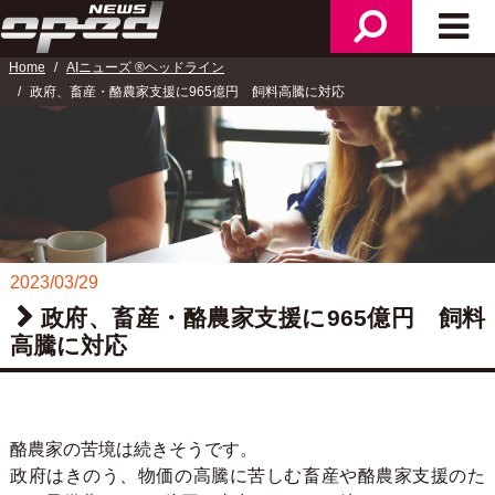
検
メ
ニ
索
イ
ュ
Home
AIニューズ ®ヘッドライン
ン
ー
政府、畜産・酪農家支援に965億円 飼料高騰に対応
メ
ニ
ュ
ー
2023/03/29
政府、畜産・酪農家支援に965億円 飼料
高騰に対応
酪農家の苦境は続きそうです。
政府はきのう、物価の高騰に苦しむ畜産や酪農家支援のた