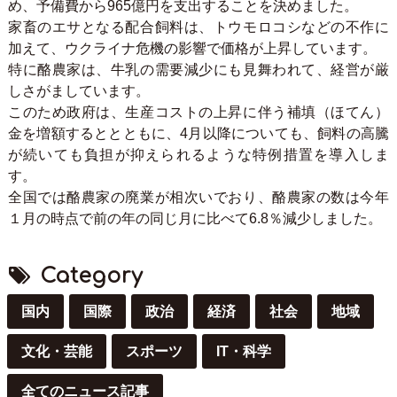
め、予備費から965億円を支出することを決めました。
家畜のエサとなる配合飼料は、トウモロコシなどの不作に
加えて、ウクライナ危機の影響で価格が上昇しています。
特に酪農家は、牛乳の需要減少にも見舞われて、経営が厳
しさがましています。
このため政府は、生産コストの上昇に伴う補填（ほてん）
金を増額するととともに、4月以降についても、飼料の高騰
が続いても負担が抑えられるような特例措置を導入しま
す。
全国では酪農家の廃業が相次いでおり、酪農家の数は今年
１月の時点で前の年の同じ月に比べて6.8％減少しました。
Category
国内
国際
政治
経済
社会
地域
文化・芸能
スポーツ
IT・科学
全てのニュース記事