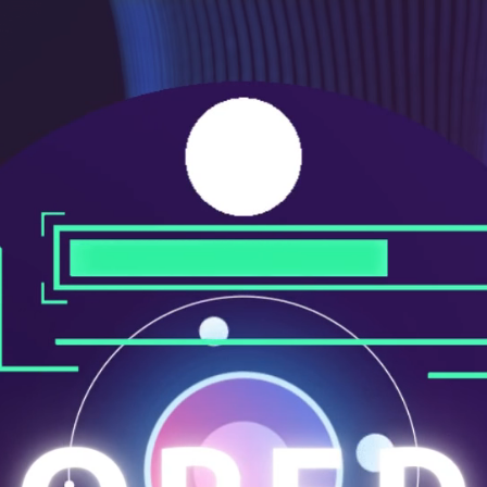
ニ
ュ
ー