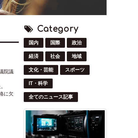
Category
国内
国際
政治
経済
社会
地域
文化・芸能
スポーツ
議院議
IT・科学
た。
格に欠
全てのニュース記事