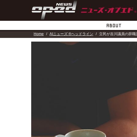
ABOUT
Home
AIニューズ ®ヘッドライン
立民が吉川議員の辞職