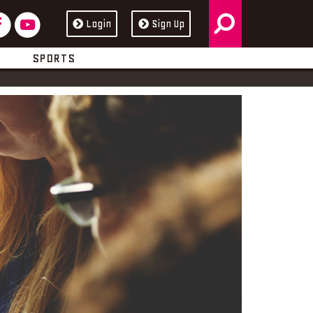
検
フ
ユ
Login
Sign Up
ス
ュ
索
ェ
ー
ブ
ー
SPORTS
イ
チ
ッ
ブ
ス
ュ
ク
ブ
ー
ッ
ブ
ク