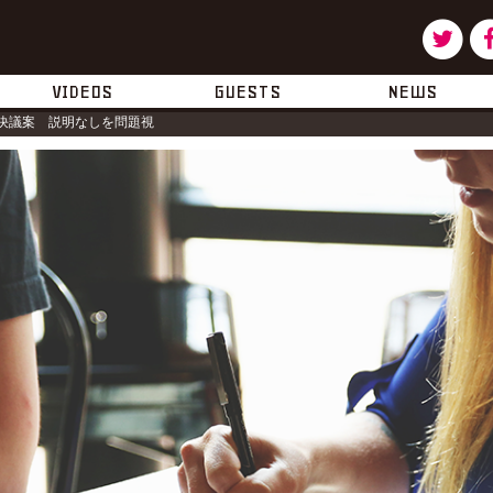
ツ
タ
イ
ー
VIDEOS
GUESTS
NEWS
決議案 説明なしを問題視
ッ
タ
ー