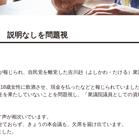
 説明なしを問題視
惑が報じられ、自民党を離党した吉川赳（よしかわ・たける）衆
、18歳女性に飲酒させ、現金を払ったなどと報じられていまし
任を果たしていないことを問題視し、「衆議院議員としての資
。
す声が相次いでいます。
せておらず、きょうの本会議も、欠席を届け出ています。
ました。