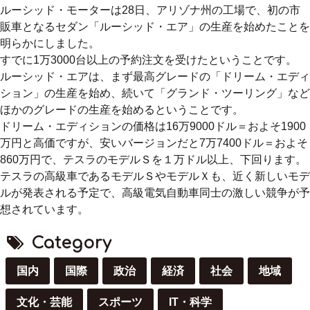
ルーシッド・モーターは28日、アリゾナ州の工場で、初の市
販車となるセダン「ルーシッド・エア」の生産を始めたことを
明らかにしました。
すでに1万3000台以上の予約注文を受けたということです。
ルーシッド・エアは、まず最高グレードの「ドリーム・エディ
ション」の生産を始め、続いて「グランド・ツーリング」など
ほかのグレードの生産を始めるということです。
ドリーム・エディションの価格は16万9000ドル＝およそ1900
万円と高価ですが、安いバージョンだと7万7400ドル＝およそ
860万円で、テスラのモデルＳを１万ドル以上、下回ります。
テスラの高級車であるモデルＳやモデルＸも、近く新しいモデ
ルが発表される予定で、高級電気自動車同士の激しい競争が予
想されています。
Category
国内
国際
政治
経済
社会
地域
文化・芸能
スポーツ
IT・科学