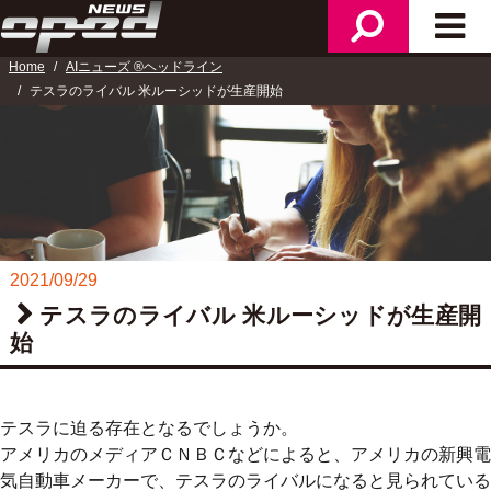
検
メ
ニ
索
イ
ュ
Home
AIニューズ ®ヘッドライン
ン
ー
テスラのライバル 米ルーシッドが生産開始
メ
ニ
ュ
ー
2021/09/29
テスラのライバル 米ルーシッドが生産開
始
テスラに迫る存在となるでしょうか。
アメリカのメディアＣＮＢＣなどによると、アメリカの新興電
気自動車メーカーで、テスラのライバルになると見られている