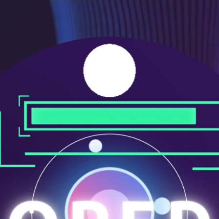
ニ
ュ
ー