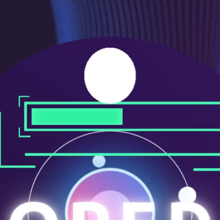
ニ
ュ
ー