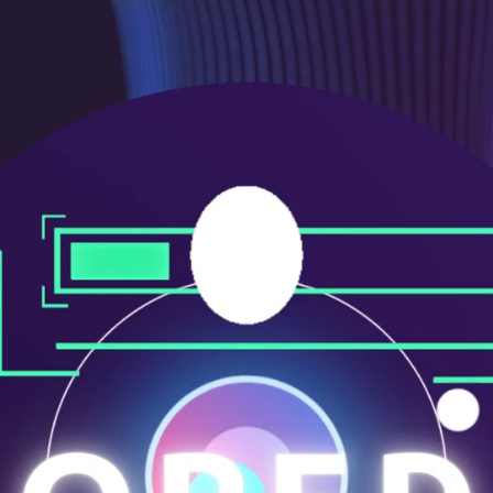
ニ
ュ
ー