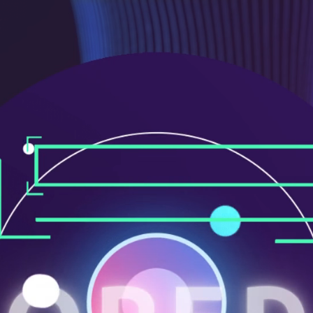
ニ
ュ
ー