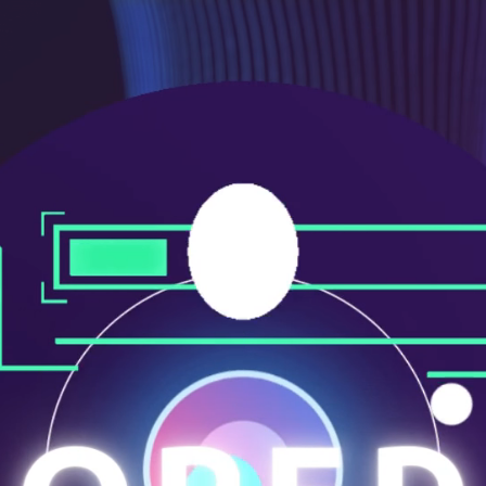
メ
ニ
ュ
ー