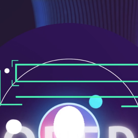
メ
ニ
ュ
ー