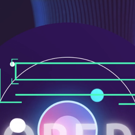
ニ
ュ
ー