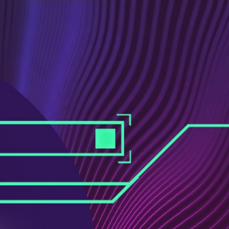
ス
ュ
ブ
ー
ッ
ブ
ク