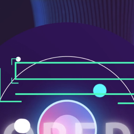
メ
ニ
ュ
ー