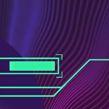
ス
ュ
ブ
ー
ッ
ブ
ク