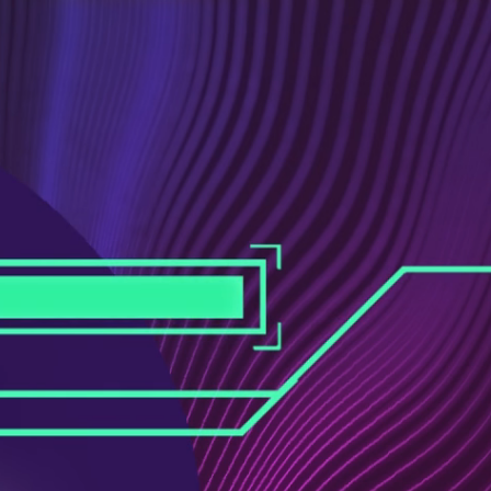
ス
ュ
ブ
ー
ッ
ブ
ク