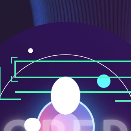
メ
ニ
ュ
ー