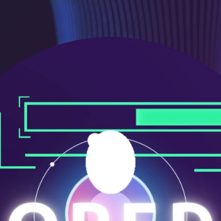
メ
ニ
ュ
ー