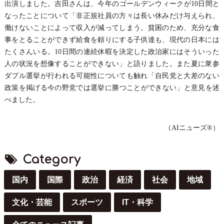
出演しまし
た。吉田さんは、今年のゴールデンウィークが10日間と
なったこ
とについて
「非正規社員の方々は長い休みだけ与えられ、
働けないことによっ
て収入が減
ってしまう。貧困のため、充分な食
事をとることができず給食を頼
りにする子
供達も、現代の日本には
たくさんいる。10日間の連続休暇を決定
した政治家に
はそういった
人の状況を想像することができない」と語りました。
また夏に衆
参
ダブル選挙が行われる可能性についても触れ「自民党と大差のな
い
政策を掲
げる今の野党では選挙に勝つことができない」と意見を述
べました
。
（AIニューズ®）
Category
国内
国際
政治
経済
社会
地域
文化・芸能
スポーツ
IT・科学