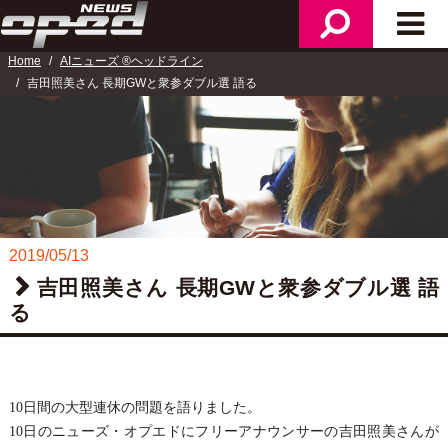
検
メ
ニ
索
イ
ュ
Home
AIニューズ ®ヘッドライン
ン
ー
吉田照美さん 長期GWと衆参ダブル選 語る
メ
ニ
ュ
ー
2019/05/13
吉田照美さん 長期GWと衆参ダブル選 語
る
10日間の大型連休の問題を語りました。
10日のニューズ・オプエドにフリーアナウンサーの吉田照美さん
が