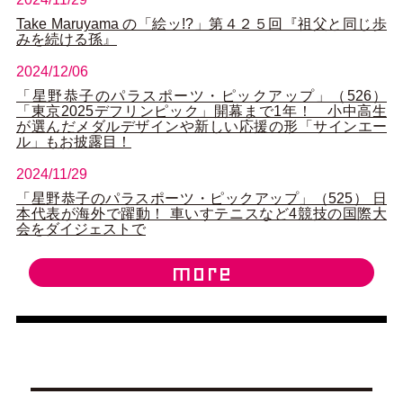
Take Maruyama の「絵ッ!?」第４２５回『祖父と同じ歩
みを続ける孫』
2024/12/06
「星野恭子のパラスポーツ・ピックアップ」（526）
「東京2025デフリンピック」開幕まで1年！ 小中高生
が選んだメダルデザインや新しい応援の形「サインエー
ル」もお披露目！
2024/11/29
「星野恭子のパラスポーツ・ピックアップ」（525） 日
本代表が海外で躍動！ 車いすテニスなど4競技の国際大
会をダイジェストで
more