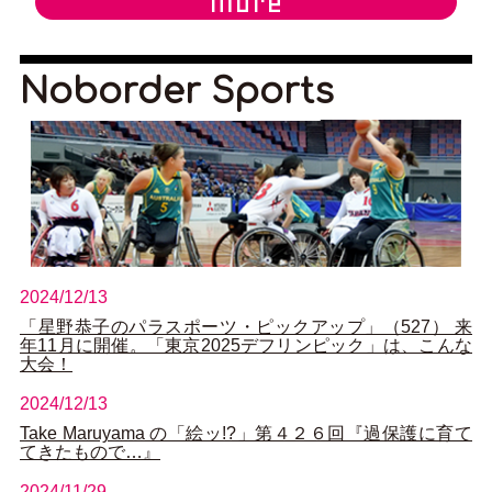
more
Noborder Sports
2024/12/13
「星野恭子のパラスポーツ・ピックアップ」（527） 来
年11月に開催。「東京2025デフリンピック」は、こんな
大会！
2024/12/13
Take Maruyama の「絵ッ!?」第４２６回『過保護に育て
てきたもので…』
2024/11/29