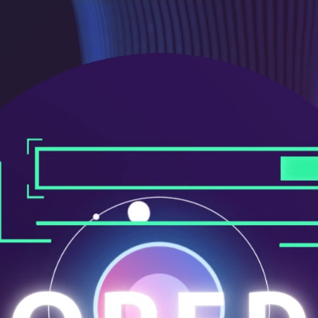
メ
ニ
ュ
ー