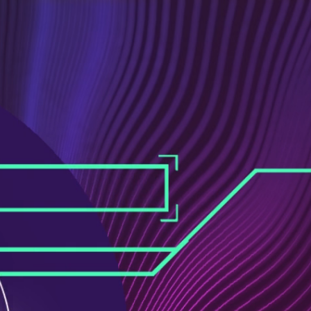
ス
ュ
ブ
ー
ッ
ブ
ク