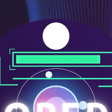
ニ
ュ
ー