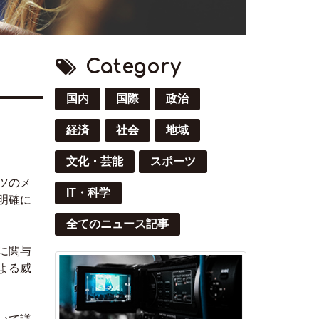
Category
国内
国際
政治
経済
社会
地域
。
文化・芸能
スポーツ
ツのメ
IT・科学
明確に
全てのニュース記事
に関与
よる威