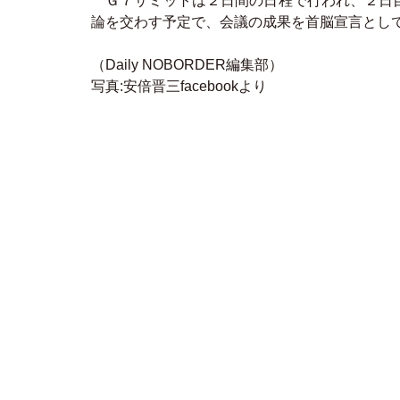
Ｇ７サミットは２日間の日程で行われ、２日目
論を交わす予定で、会議の成果を首脳宣言とし
（Daily NOBORDER編集部）
写真:安倍晋三facebookより
【コレクション】
［首相官邸によると、］を加えました。
人気のLIVE