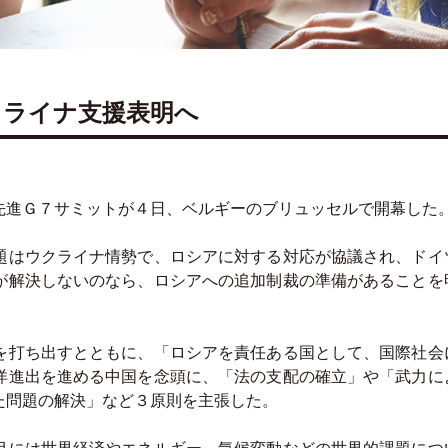
クライナ支援表明へ
進Ｇ７サミットが４日、ベルギーのブリュッセルで開幕した
はウクライナ情勢で、ロシアに対する対応が協議され、ドイ
が解決しないのなら、ロシアへの追加制裁の準備があることを
打ち出すとともに、「ロシアを責任ある国として、国際社会
洋進出を進める中国を念頭に、「法の支配の確立」や「武力に
た問題の解決」など３原則を主張した。