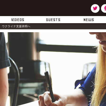
ツ
タ
イ
ー
VIDEOS
GUESTS
NEWS
 ウクライナ支援表明へ
ッ
タ
ー