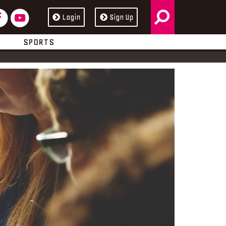
検
フ
ユ
Login
Sign Up
ス
ュ
索
ェ
ー
ブ
ー
SPORTS
イ
チ
ッ
ブ
ス
ュ
ク
ブ
ー
ッ
ブ
ク