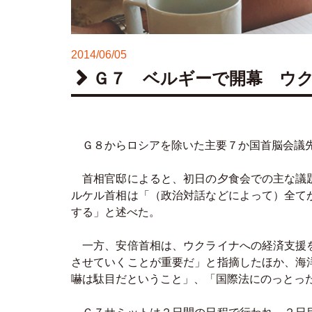
2014/06/05
Ｇ７ ベルギーで開幕 ウ
Ｇ８からロシアを除いた主要７か国首脳会議先
首相官邸によると、初日の夕食会での主な議題
ルケル首相は「（政治対話などによって）全て
する」と述べた。
一方、安倍首相は、ウクライナへの経済支援を
させていくことが重要だ」と指摘したほか、海
嚇は駄目だということ」、「国際法にのっとっ