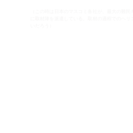
いだろう）
●ルワンダは４月初めの一週間を追悼週間と定め
Kagame）大統領や各国政府代表が出席して、
ルワンダは、
が進められ、今は平和が定着し、外国資本の投
国となっている。
ルワンダ各地の村では、虐殺の被害家族と加害
分の行為を告白し、数年間刑に服した後、罪を
しかし、
部族間の和解は本物なのか？ 何
などについては、今もルワンダ内外の関係者が