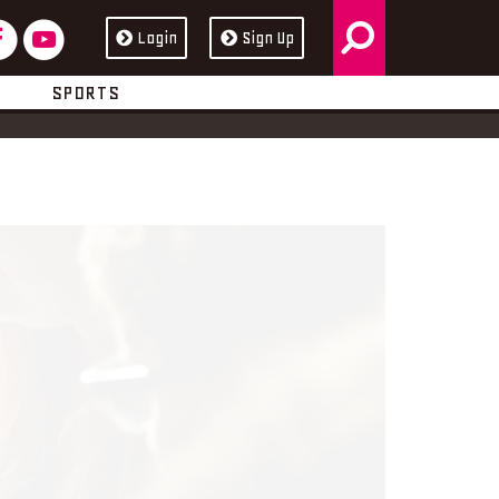
検
フ
ユ
Login
Sign Up
ス
ュ
索
ェ
ー
ブ
ー
SPORTS
イ
チ
ッ
ブ
ス
ュ
ク
ブ
ー
ッ
ブ
ク