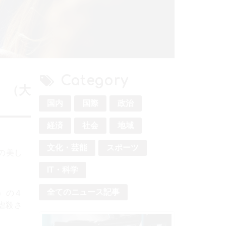
Category
。（大
国内
国際
政治
経済
社会
地域
文化・芸能
スポーツ
の美し
IT・科学
全てのニュース記事
年）の４
虐殺さ
、ゴマ
人も多