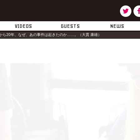
ツ
タ
イ
ー
VIDEOS
GUESTS
NEWS
から20年、なぜ、あの事件は起きたのか……。（大貫 康雄）
ッ
タ
ー