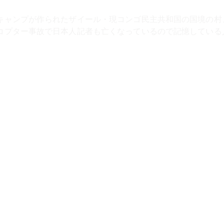
、現地時間の７日、首都のキガリ（Kigali）でカガメ（P
犠牲者の追悼式典が行われた。
真相の究明と民族
資も相次いで経済は成長、
女性の議員比率が世界でも最も
者が隣り合って住んでいる。会って会話も交わしている。加害
許され釈放されている。
故ルワンダで何故あのような大量虐殺が起き、防げなかったの
調査を進め、いくつもの教訓を我々に与えている。