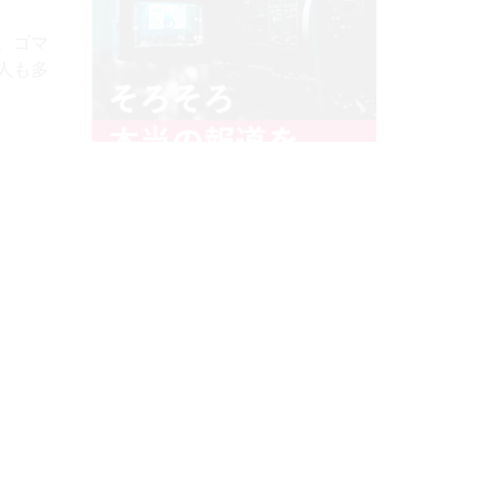
aul
和解
高い
者は自
か？