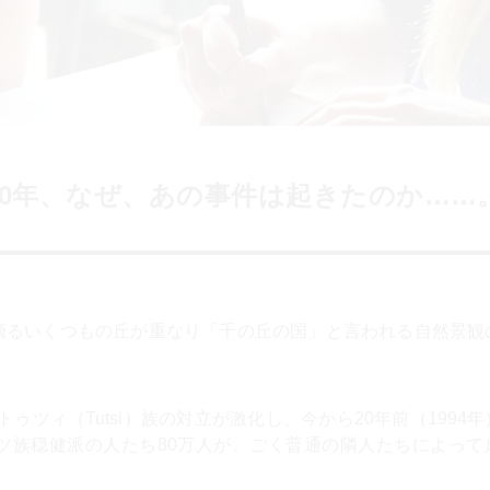
0年、なぜ、あの事件は起きたのか……
緑滴るいくつもの丘が重なり「千の丘の国」と言われる自然景観
ゥツィ（Tutsi）族の対立が激化し、今から20年前（1994
フツ族穏健派の人たち80万人が、ごく普通の隣人たちによって
キャンプが作られたザイール・現コンゴ民主共和国の国境の村
コプター事故で日本人記者も亡くなっているので記憶している