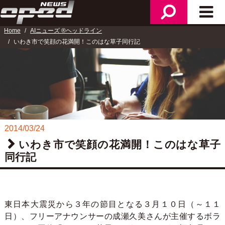
検
メ
ニ
索
イ
ュ
Home
AIニューズ ®ヘッドライン
ン
ー
いわき市で笑顔の花満開！このはな草子同行記
メ
ニ
ュ
ー
2014/03/24
いわき市で笑顔の花満開！このはな草子
同行記
東日本大震災から３年の節目となる３月１０日（～１１
日）、フリーアナウンサーの成瀬久美さんが主催するボラ