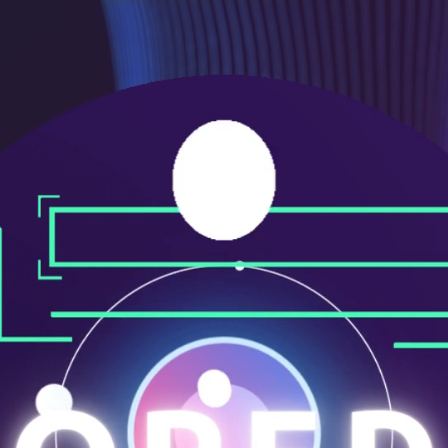
ニ
ュ
ー