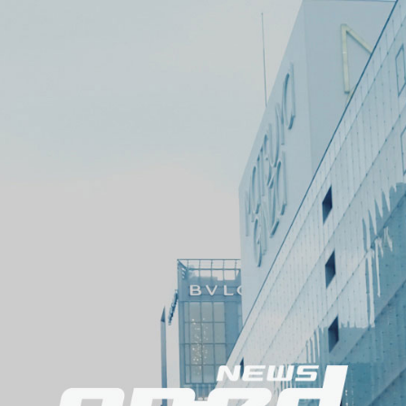
ニ
ュ
ー