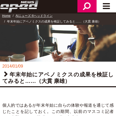
検
メ
ニ
索
イ
ュ
Home
AIニューズ ®ヘッドライン
ン
ー
年末年始にアベノミクスの成果を検証してみると……（大貫 康雄）
メ
ニ
ュ
ー
2014/01/09
年末年始にアベノミクスの成果を検証し
てみると……（大貫 康雄）
個人的ではあるが年末年始に自らの体験や報道を通じて感
じたことを記しておく。この期間、以前のマスコミ記者