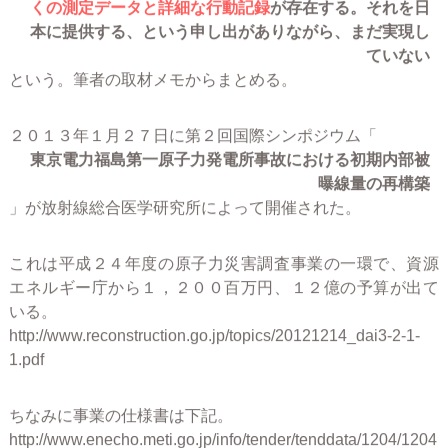
本に提供する、という申し出がありながら、まだ実現し
ていない
という。筆者の取材メモからまとめる。
２０１３年１月２７日に第２回国際シンポジウム「
東京電力福島第一原子力発電所事故における初期内部被
曝線量の再構築
」が放射線総合医学研究所によって開催された。
これは平成２４年度の原子力災害調査事業の一環で、資源
エネルギー庁から１，２００百万円、１２億の予算が出て
いる。
http://www.reconstruction.go.jp/topics/20121214_dai3-2-1-
1.pdf
ちなみに事業の仕様書は下記。
http://www.enecho.meti.go.jp/info/tender/tenddata/1204/1204
16a/2.pdf