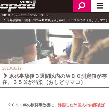
検
メ
ニ
索
イ
ュ
Home
AIニューズ ®ヘッドライン
ン
ー
原発事故後３週間以内のＷＢＣ測定値が存在、３５％が汚染（おしどりマコ）
メ
ニ
ュ
ー
2013/10/19
原発事故後３週間以内のＷＢＣ測定値が存
在、３５％が汚染（おしどりマコ）
２０１１年の原発事故後に、
帰国した外国人の内部被ば
くの測定データと詳細な行動記録
が存在する。それを日