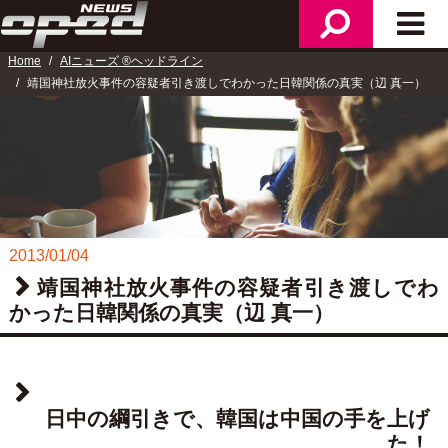
検
メ
ニ
索
イ
ュ
Home
AIニューズ ®ヘッドライン
ン
ー
靖国神社放火事件の容疑者引き渡しでわかった日韓関係の真実（辺 真一）
メ
ニ
ュ
ー
2013/01/04
靖国神社放火事件の容疑者引き渡しでわ
かった日韓関係の真実（辺 真一）
日中の綱引きで、韓国は中国の手を上げ
た！