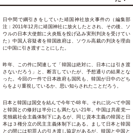
日中間で綱引きをしていた靖国神社放火事件の（編集部
注：2011年12月に靖国神社に放火したとされ、その後、ソ
ウルの日本大使館に火炎瓶を投げ込み実刑判決を受けてい
た）中国人容疑者を韓国政府は、ソウル高裁の判決を理由
に中国に引き渡すことにした。
昨年、この件に関連して「韓国は絶対に、日本には引き渡
さないだろう」と、断言していたが、予想通りの結果とな
った。今回の一件で日本政府も国民も、韓国が日中のどち
らをより重視しているか、思い知らされたことだろう。
日本と韓国は国交を結んで今年で48 年。それに比べて中国
と韓国との修好は半分にも満たない21年。中国は共産党一
党独裁社会主義体制下にあるが、同じ資本主義の韓国と日
本は３権分立の民主主義体制下にある。まして日本と韓国
との間には犯罪人の引き渡し協定があるが、韓国と中国と