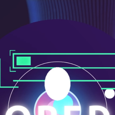
ニ
ュ
ー