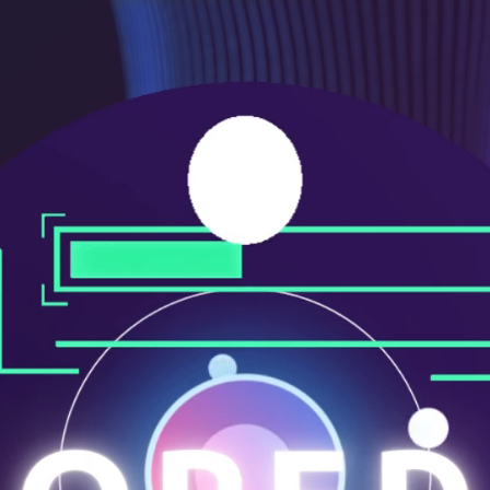
ニ
ュ
ー