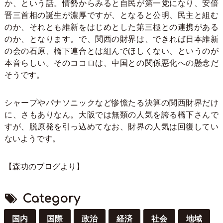
か、という話。情勢からみると自民が第一党になり、安倍
晋三首相の誕生が濃厚ですが、となると公明、民主と組む
のか、それとも維新をはじめとした第三極との連携がある
のか、となります。で、関西の財界は、できれば日本維新
の会の石原、橋下連合とは組んでほしくない、というのが
本音らしい。そのココロは、中国との関係悪化への懸念だ
そうです。
シャープやパナソニックなど惨憺たる決算の関西財界だけ
に、さもありなん。大阪では無類の人気を誇る橋下さんで
すが、脱原発を引っ込めてなお、財界の人気は回復してい
ないようです。
【森功のブログより】
Category
国内
国際
政治
経済
社会
地域