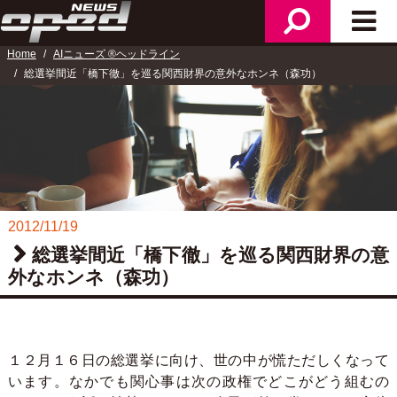
検
メ
ニ
索
イ
ュ
Home
AIニューズ ®ヘッドライン
ン
ー
総選挙間近「橋下徹」を巡る関西財界の意外なホンネ（森功）
メ
ニ
ュ
ー
2012/11/19
総選挙間近「橋下徹」を巡る関西財界の意
外なホンネ（森功）
１２月１６日の総選挙に向け、世の中が慌ただしくなって
います。なかでも関心事は次の政権でどこがどう組むの